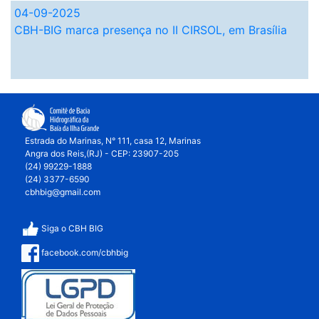
04-09-2025
CBH-BIG marca presença no II CIRSOL, em Brasília
Mostrar mais notícias
Estrada do Marinas, N° 111, casa 12, Marinas
Angra dos Reis,(RJ) - CEP: 23907-205
(24) 99229-1888
(24) 3377-6590
cbhbig@gmail.com
Siga o CBH BIG
facebook.com/cbhbig